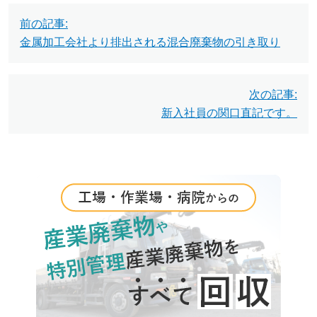
投
前の記事:
稿
金属加工会社より排出される混合廃棄物の引き取り
ナ
ビ
次の記事:
新入社員の関口直記です。
ゲ
ー
シ
ョ
ン