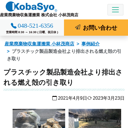
コ
ン
産業廃棄物収集運搬業 株式会社 小林茂商店
テ
048-521-6356
ン
お問い合わせ
ツ
営業時間 8:30 ～ 16:30 ( 日曜、祝日休 )
へ
産業廃棄物収集運搬業 小林茂商店
事例紹介
ス
プラスチック製品製造会社より排出される燃え殻の引
キ
き取り
ッ
プ
プラスチック製品製造会社より排出さ
れる燃え殻の引き取り
2021年4月9日
2023年3月23日