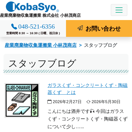
コ
ン
産業廃棄物収集運搬業 株式会社 小林茂商店
テ
048-521-6356
ン
お問い合わせ
ツ
営業時間 8:30 ～ 16:30 ( 日曜、祝日休 )
へ
産業廃棄物収集運搬業 小林茂商店
スタッフブログ
ス
キ
スタッフブログ
ッ
プ
ガラスくず・コンクリートくず・陶磁
器くず とは
2026年2月27日
2026年5月30日
こんにちは酒井です🎣 今回はガラス
くず・コンクリートくず・陶磁器くず
について少し…