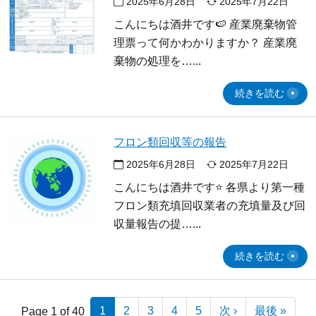
2025年6月28日
2025年7月22日
こんにちは酒井です🍉 産業廃棄物管
理票って何かわかりますか？ 産業廃
棄物の処理を…
続きを読む
フロン類回収等の報告
2025年6月28日
2025年7月22日
こんにちは酒井です⭐ 各県より第一種
フロン類充填回収業者の充填量及び回
収量報告の提…
続きを読む
1
2
3
4
5
次 ›
最後 »
Page 1 of 40