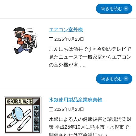
続きを読む
エアコン室外機
2025年8月23日
こんにちは酒井です⭐ 今朝のテレビで
見たニュースで一般家庭からエアコン
の室外機が盗…
続きを読む
水銀使用製品産業廃棄物
2025年8月23日
水銀による人の健康被害と環境汚染対
策 平成25年10月に熊本市・水俣市で
開催された外交会議におい…