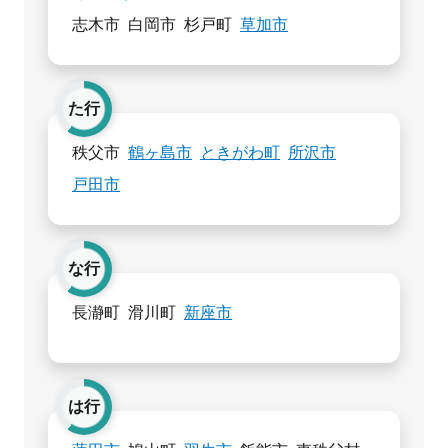
志木市
白岡市
杉戸町
草加市
た行
秩父市
鶴ヶ島市
ときがわ町
所沢市
戸田市
な行
長瀞町
滑川町
新座市
は行