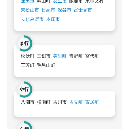
蓮田市
鳩山町
羽生市
飯能市
東秩父村
東松山市
日高市
深谷市
富士見市
ふじみ野市
本庄市
ま行
松伏町
三郷市
美里町
皆野町
宮代町
三芳町
毛呂山町
や行
八潮市
横瀬町
吉川市
吉見町
寄居町