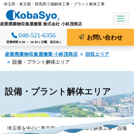
埼玉県・東京都・群馬県で備解体工事・プラント解体工事
コ
ン
テ
産業廃棄物収集運搬業 株式会社 小林茂商店
ン
048-521-6356
ツ
お問い合わせ
営業時間 8:30 ～ 16:30 ( 日曜、祝日休 )
へ
ス
産業廃棄物収集運搬業 小林茂商店
回収エリア
キ
設備・プラント解体エリア
ッ
プ
設備・プラント解体エリア
埼玉県を中心に東京都、群馬県内全域で解体工事・設備