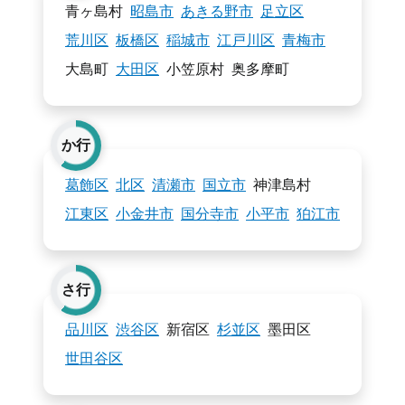
青ヶ島村
昭島市
あきる野市
足立区
荒川区
板橋区
稲城市
江戸川区
青梅市
大島町
大田区
小笠原村
奥多摩町
か行
葛飾区
北区
清瀬市
国立市
神津島村
江東区
小金井市
国分寺市
小平市
狛江市
さ行
品川区
渋谷区
新宿区
杉並区
墨田区
世田谷区