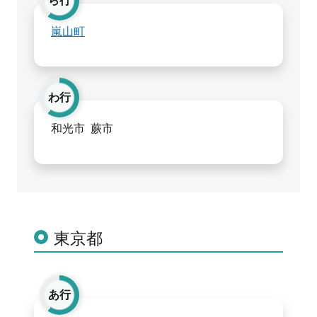
ら行
嵐山町
わ行
和光市
蕨市
東京都
あ行