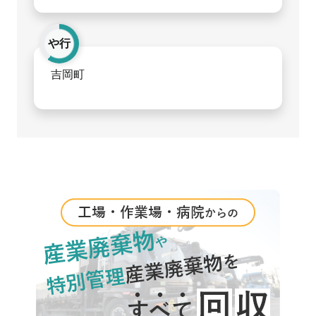
や行
吉岡町