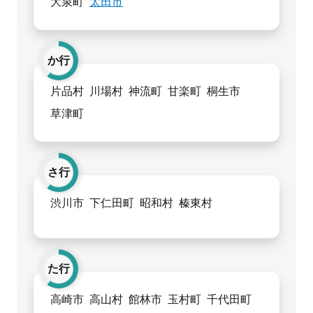
大泉町
太田市
か行
片品村
川場村
神流町
甘楽町
桐生市
草津町
さ行
渋川市
下仁田町
昭和村
榛東村
た行
高崎市
高山村
館林市
玉村町
千代田町