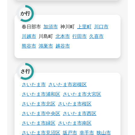
か行
春日部市
加須市
神川町
上里町
川口市
川越市
川島町
北本市
行田市
久喜市
熊谷市
鴻巣市
越谷市
さ行
さいたま市
さいたま市岩槻区
さいたま市浦和区
さいたま市大宮区
さいたま市北区
さいたま市桜区
さいたま市中央区
さいたま市西区
さいたま市緑区
さいたま市南区
さいたま市見沼区
坂戸市
幸手市
狭山市