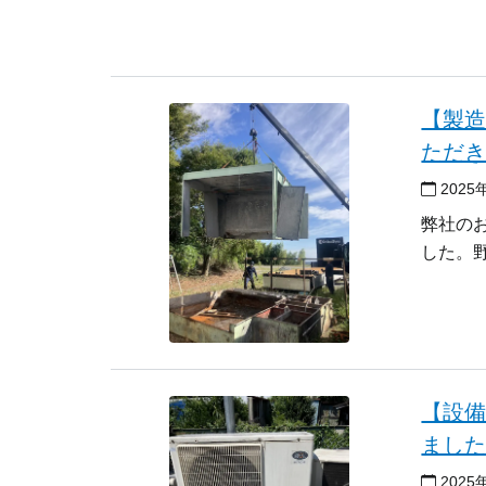
【製
ただ
2025
弊社の
した。
【設
まし
2025