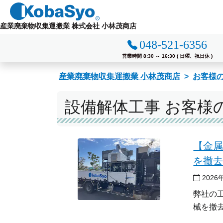
コ
ン
産業廃棄物収集運搬業 株式会社 小林茂商店
テ
048-521-6356
ン
ツ
営業時間 8:30 ～ 16:30 ( 日曜、祝日休 )
へ
産業廃棄物収集運搬業 小林茂商店
お客様
ス
キ
設備解体工事 お客様
ッ
プ
【金
を撤
2026
弊社の
械を撤