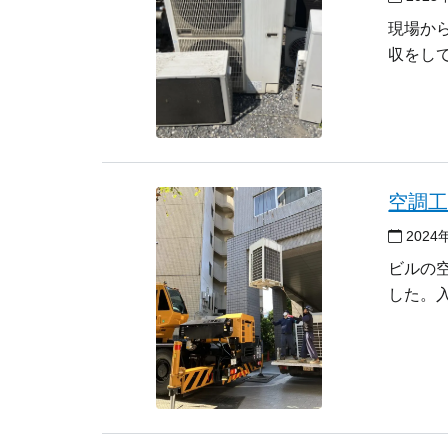
現場か
収をし
空調
2024
ビルの
した。