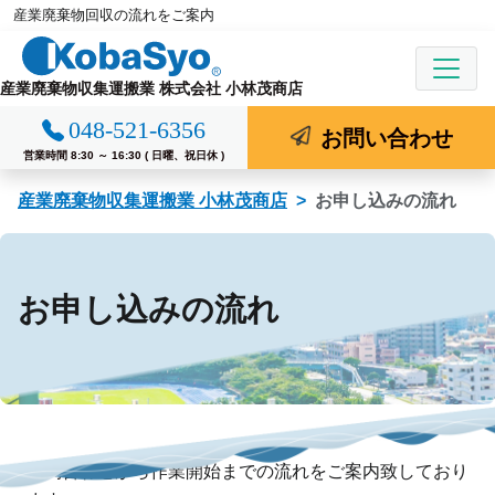
産業廃棄物回収の流れをご案内
コ
ン
テ
産業廃棄物収集運搬業 株式会社 小林茂商店
ン
048-521-6356
ツ
お問い合わせ
営業時間 8:30 ～ 16:30 ( 日曜、祝日休 )
へ
ス
産業廃棄物収集運搬業 小林茂商店
お申し込みの流れ
キ
ッ
プ
お申し込みの流れ
お問合わせから作業開始までの流れをご案内致しており