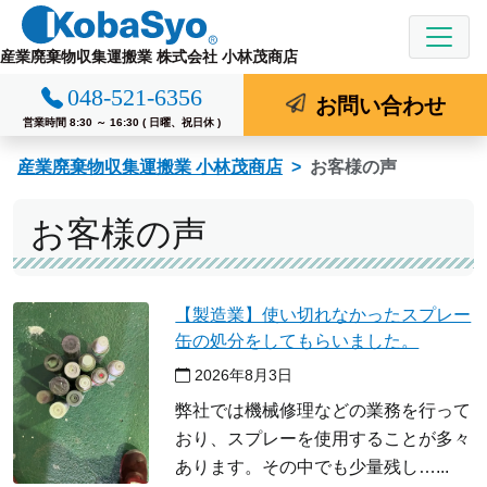
コ
ン
産業廃棄物収集運搬業 株式会社 小林茂商店
テ
048-521-6356
ン
お問い合わせ
ツ
営業時間 8:30 ～ 16:30 ( 日曜、祝日休 )
へ
産業廃棄物収集運搬業 小林茂商店
お客様の声
ス
キ
お客様の声
ッ
プ
【製造業】使い切れなかったスプレー
缶の処分をしてもらいました。
2026年8月3日
弊社では機械修理などの業務を行って
おり、スプレーを使用することが多々
あります。その中でも少量残し…