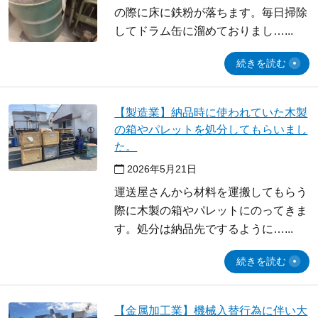
の際に床に鉄粉が落ちます。毎日掃除
してドラム缶に溜めておりまし…
続きを読む
【製造業】納品時に使われていた木製
の箱やパレットを処分してもらいまし
た。
2026年5月21日
運送屋さんから材料を運搬してもらう
際に木製の箱やパレットにのってきま
す。処分は納品先でするように…
続きを読む
【金属加工業】機械入替行為に伴い大