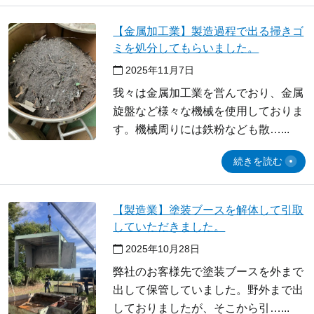
【金属加工業】製造過程で出る掃きゴ
ミを処分してもらいました。
2025年11月7日
我々は金属加工業を営んでおり、金属
旋盤など様々な機械を使用しておりま
す。機械周りには鉄粉なども散…
続きを読む
【製造業】塗装ブースを解体して引取
していただきました。
2025年10月28日
弊社のお客様先で塗装ブースを外まで
出して保管していました。野外まで出
しておりましたが、そこから引…