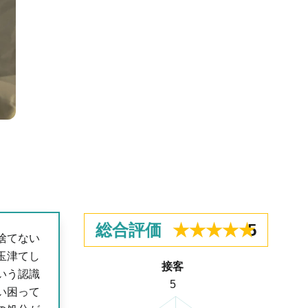
総合評価
5
捨てない
玉津てし
接客
いう認識
5
い困って