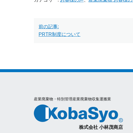
投
前の記事:
稿
PRTR制度について
ナ
ビ
ゲ
ー
産業廃棄物・特別管理産業廃棄物収集運搬業
シ
ョ
株式会社 小林茂商店