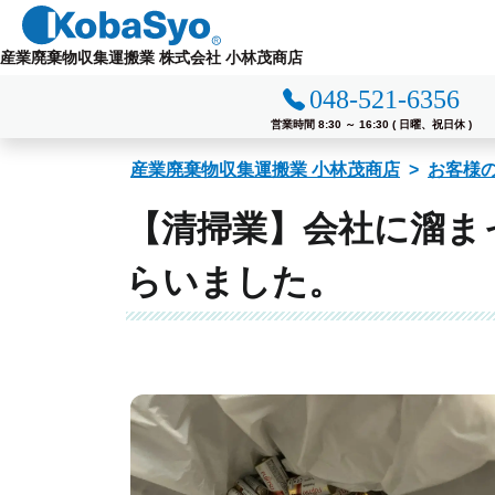
コ
ン
産業廃棄物収集運搬業 株式会社 小林茂商店
テ
048-521-6356
ン
ツ
営業時間 8:30 ～ 16:30 ( 日曜、祝日休 )
へ
産業廃棄物収集運搬業 小林茂商店
お客様
ス
キ
【清掃業】会社に溜ま
ッ
プ
らいました。