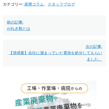
カテゴリー:
産廃コラム
、
スタッフブログ
投
前の記事:
稿
がれき類とは
ナ
ビ
次の記事:
【清掃業】会社に溜まっていた電池を処分してもらい
ゲ
ました。
ー
シ
ョ
ン