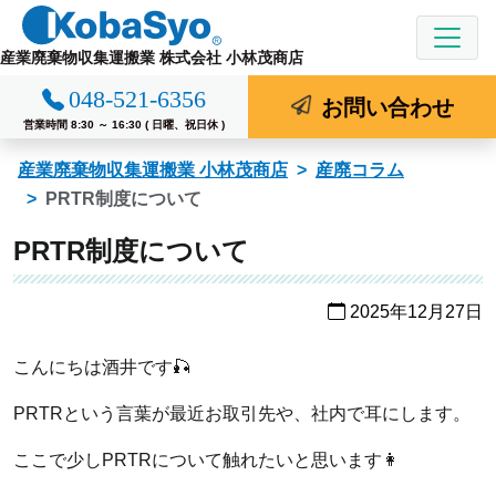
コ
ン
産業廃棄物収集運搬業 株式会社 小林茂商店
テ
048-521-6356
ン
お問い合わせ
ツ
営業時間 8:30 ～ 16:30 ( 日曜、祝日休 )
へ
産業廃棄物収集運搬業 小林茂商店
産廃コラム
ス
PRTR制度について
キ
ッ
PRTR制度について
プ
2025年12月27日
こんにちは酒井です🎣
PRTRという言葉が最近お取引先や、社内で耳にします。
ここで少しPRTRについて触れたいと思います👩