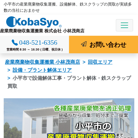
小平市の産業廃棄物収集運搬、設備解体、鉄スクラップの買取が実績多
コ
数の当社におまかせ
ン
テ
ン
産業廃棄物収集運搬業 株式会社 小林茂商店
ツ
048-521-6356
お問い合わせ
へ
営業時間 8:30 ～ 16:30 ( 日曜、祝日休 )
ス
キ
産業廃棄物収集運搬業 小林茂商店
回収エリア
ッ
設備・プラント解体エリア
プ
小平市で設備解体工事・プラント解体・鉄スクラップ
買取