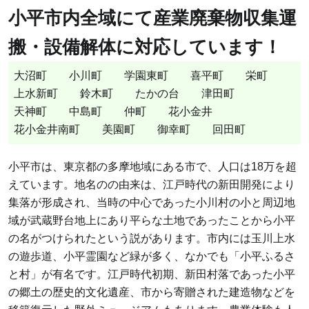
小平市内全域にて産業廃棄物収集運
搬・設備解体に対応しています！
大沼町
小川町
学園東町
喜平町
栄町
上水新町
鈴木町
たかの台
津田町
天神町
中島町
仲町
花小金井
花小金井南町
美園町
御幸町
回田町
小平市は、東京都の多摩地域にある市で、人口は18万を超
えています。地名のの由来は、江戸時代の新田開発により
集落が形成され、当時の中心であった小川村の小と周辺地
域が武蔵野台地上にあり平らな土地であったことから小平
の名がつけられたという説があります。市内には玉川上水
の遊歩道、小平霊園など緑が多く、なかでも「小平ふるさ
と村」が有名です。江戸時代初期、新田村落であった小平
の郷土の歴史的文化遺産、市から寄贈された建造物などを