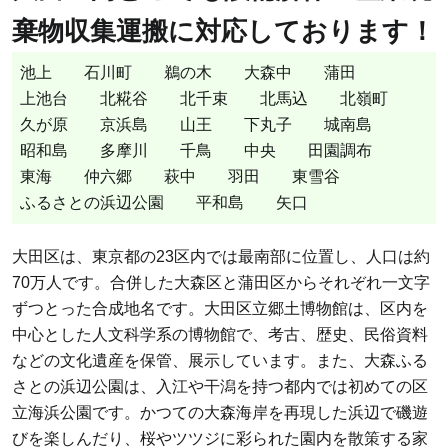
棄物収集運搬に対応しております！
池上
石川町
鵜の木
大森中
蒲田
上池台
北糀谷
北千束
北馬込
北嶺町
久が原
京浜島
山王
下丸子
城南島
昭和島
多摩川
千鳥
中央
田園調布
東海
仲六郷
萩中
羽田
東雪谷
ふるさとの浜辺公園
平和島
矢口
大田区は、東京都の23区内では最南部に位置し、人口は約
70万人です。合併した大森区と蒲田区からそれぞれ一文字
ずつとった合成地名です。大田区立郷土博物館は、区内を
中心とした人文科学系の博物館で、考古、歴史、民俗資料
などの文化遺産を保管、展示しています。また、大森ふる
さとの浜辺公園は、入江や干潟を持つ都内では初めての区
立海浜公園です。かつての大森海岸を再現した浜辺で磯遊
びを楽しんだり、桜やツツジに彩られた園内を散策する家