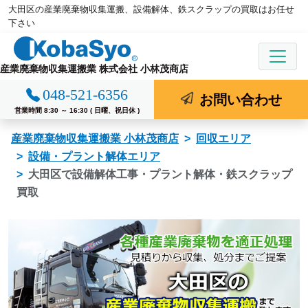
大田区の産業廃棄物収集運搬、設備解体、鉄スクラップの買取はお任せ
コ
下さい
ン
テ
ン
産業廃棄物収集運搬業 株式会社 小林茂商店
ツ
048-521-6356
お問い合わせ
へ
営業時間 8:30 ～ 16:30 ( 日曜、祝日休 )
ス
キ
産業廃棄物収集運搬業 小林茂商店
回収エリア
ッ
設備・プラント解体エリア
プ
大田区で設備解体工事・プラント解体・鉄スクラップ
買取