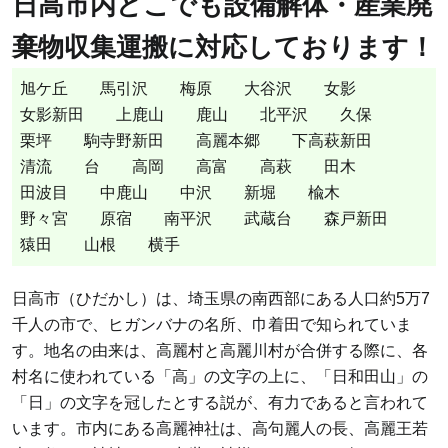
日高市内どこでも設備解体・産業廃
棄物収集運搬に対応しております！
旭ケ丘
馬引沢
梅原
大谷沢
女影
女影新田
上鹿山
鹿山
北平沢
久保
栗坪
駒寺野新田
高麗本郷
下高萩新田
清流
台
高岡
高富
高萩
田木
田波目
中鹿山
中沢
新堀
楡木
野々宮
原宿
南平沢
武蔵台
森戸新田
猿田
山根
横手
日高市（ひだかし）は、埼玉県の南西部にある人口約5万7
千人の市で、ヒガンバナの名所、巾着田で知られていま
す。地名の由来は、高麗村と高麗川村が合併する際に、各
村名に使われている「高」の文字の上に、「日和田山」の
「日」の文字を冠したとする説が、有力であると言われて
います。市内にある高麗神社は、高句麗人の長、高麗王若