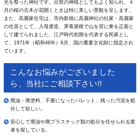
光を祭った神社です。出世の神様としてもよく知られ、４
月の桜の古木が花開くときは特に美しい景観を呈します。
また、高麗家住宅は、市内新堀に高麗神社の社家・高麗家
の住居として、入母屋造、茅葺屋根で山を背に東を正面と
して建てられました。江戸時代初期を代表する民家とし
て、1971年（昭和46年）6月、国の重要文化財に指定され
ています。
こんなお悩みがございました
ら、当社にご相談下さい!!
廃油・廃塗料、不要になったパレット、残った汚泥を処
分して欲しい。
安心して廃油や廃プラスチック類の処分を任せられる業
者を探している。