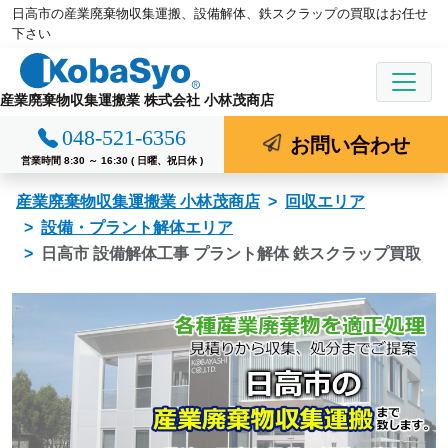
日高市の産業廃棄物収集運搬、設備解体、鉄スクラップの買取はお任せ
コ
下さい
ン
テ
ン
産業廃棄物収集運搬業 株式会社 小林茂商店
ツ
048-521-6356
お問い合わせ
へ
営業時間 8:30 ～ 16:30 ( 日曜、祝日休 )
ス
キ
産業廃棄物収集運搬業 小林茂商店
回収エリア
ッ
設備・プラント解体エリア
プ
日高市 設備解体工事 プラント解体 鉄スクラップ買取