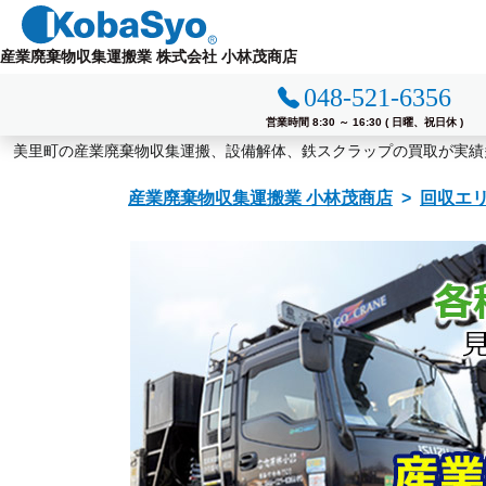
コ
ン
産業廃棄物収集運搬業 株式会社 小林茂商店
テ
048-521-6356
ン
ツ
営業時間 8:30 ～ 16:30 ( 日曜、祝日休 )
美里町の産業廃棄物収集運搬、設備解体、鉄スクラップの買取が実績
へ
ス
産業廃棄物収集運搬業 小林茂商店
回収エ
キ
ッ
プ