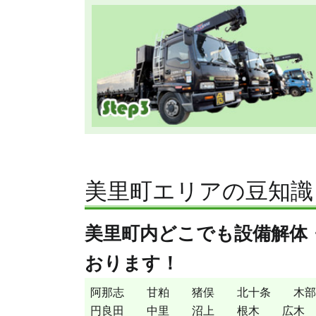
美里町エリアの豆知識
美里町内どこでも設備解体
おります！
阿那志
甘粕
猪俣
北十条
木部
円良田
中里
沼上
根木
広木