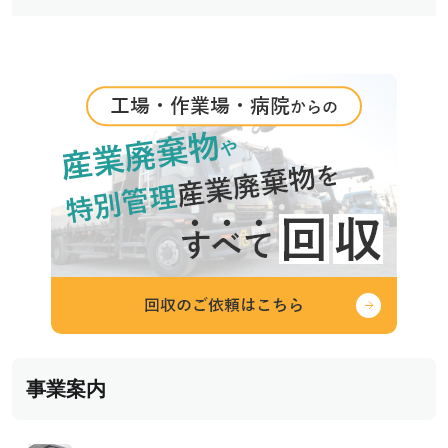
ー
シ
ョ
ン
事業案内