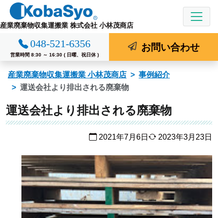
コ
ン
産業廃棄物収集運搬業 株式会社 小林茂商店
テ
048-521-6356
ン
お問い合わせ
ツ
営業時間 8:30 ～ 16:30 ( 日曜、祝日休 )
へ
産業廃棄物収集運搬業 小林茂商店
事例紹介
ス
運送会社より排出される廃棄物
キ
ッ
運送会社より排出される廃棄物
プ
2021年7月6日
2023年3月23日