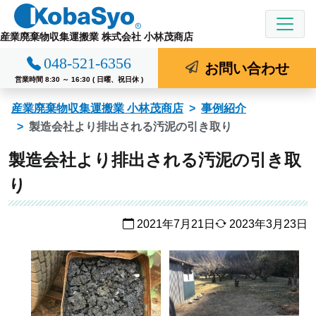
コ
ン
産業廃棄物収集運搬業 株式会社 小林茂商店
テ
048-521-6356
ン
お問い合わせ
ツ
営業時間 8:30 ～ 16:30 ( 日曜、祝日休 )
へ
産業廃棄物収集運搬業 小林茂商店
事例紹介
ス
製造会社より排出される汚泥の引き取り
キ
ッ
製造会社より排出される汚泥の引き取
プ
り
2021年7月21日
2023年3月23日