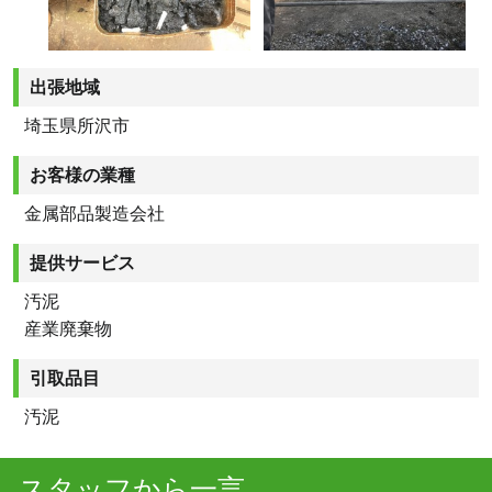
出張地域
埼玉県所沢市
お客様の業種
金属部品製造会社
提供サービス
汚泥
産業廃棄物
引取品目
汚泥
スタッフから一言