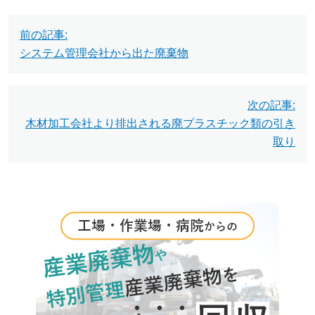
投
前の記事:
稿
システム管理会社から出た廃棄物
ナ
ビ
次の記事:
木材加工会社より排出される廃プラスチック類の引き
ゲ
取り
ー
シ
ョ
ン