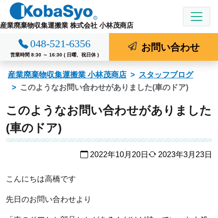
コ
ン
産業廃棄物収集運搬業 株式会社 小林茂商店
テ
048-521-6356
ン
お問い合わせ
ツ
営業時間 8:30 ～ 16:30 ( 日曜、祝日休 )
へ
産業廃棄物収集運搬業 小林茂商店
スタッフブログ
ス
このようなお問い合わせがありました(車のドア)
キ
ッ
このようなお問い合わせがありました
プ
(車のドア)
2022年10月20日
2023年3月23日
こんにちは高橋です
先日のお問い合わせより