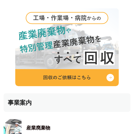
シ
ョ
ン
事業案内
産業廃棄物