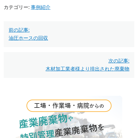
カテゴリー:
事例紹介
投
前の記事:
稿
油圧ホースの回収
ナ
ビ
次の記事:
木材加工業者様より排出された廃棄物
ゲ
ー
シ
ョ
ン