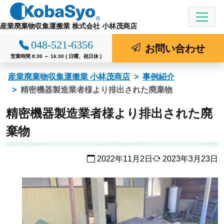
コ
ン
産業廃棄物収集運搬業 株式会社 小林茂商店
テ
048-521-6356
ン
お問い合わせ
ツ
営業時間 8:30 ～ 16:30 ( 日曜、祝日休 )
へ
産業廃棄物収集運搬業 小林茂商店
事例紹介
ス
精密機器製造業者様より排出された廃棄物
キ
ッ
精密機器製造業者様より排出された廃
プ
棄物
2022年11月2日
2023年3月23日