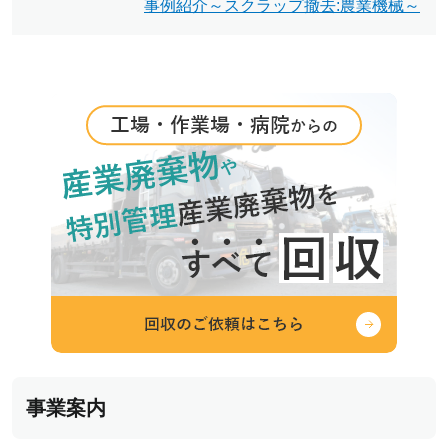
事例紹介～スクラップ撤去:農業機械～
ゲ
ー
シ
ョ
ン
事業案内