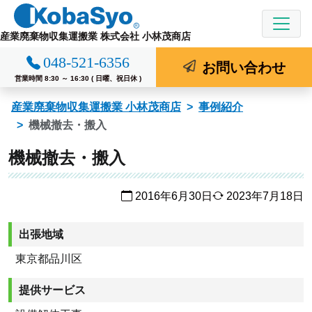
コ
ン
産業廃棄物収集運搬業 株式会社 小林茂商店
テ
048-521-6356
ン
お問い合わせ
ツ
営業時間 8:30 ～ 16:30 ( 日曜、祝日休 )
へ
産業廃棄物収集運搬業 小林茂商店
事例紹介
ス
機械撤去・搬入
キ
ッ
機械撤去・搬入
プ
2016年6月30日
2023年7月18日
出張地域
東京都品川区
提供サービス