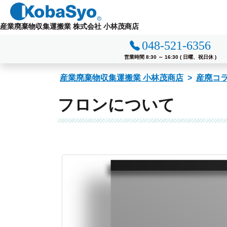
コ
ン
産業廃棄物収集運搬業 株式会社 小林茂商店
テ
048-521-6356
ン
ツ
営業時間 8:30 ～ 16:30 ( 日曜、祝日休 )
へ
産業廃棄物収集運搬業 小林茂商店
産廃コ
ス
キ
フロンについて
ッ
プ