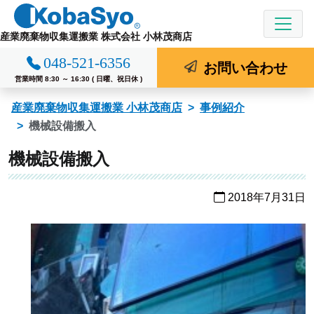
コ
ン
産業廃棄物収集運搬業 株式会社 小林茂商店
テ
048-521-6356
ン
お問い合わせ
ツ
営業時間 8:30 ～ 16:30 ( 日曜、祝日休 )
へ
産業廃棄物収集運搬業 小林茂商店
事例紹介
ス
機械設備搬入
キ
ッ
機械設備搬入
プ
2018年7月31日