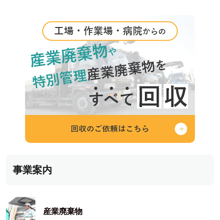
シ
ョ
ン
事業案内
産業廃棄物