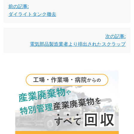
投
前の記事:
稿
ダイライトタンク撤去
ナ
ビ
次の記事:
電気部品製造業者より排出されたスクラップ
ゲ
ー
シ
ョ
ン