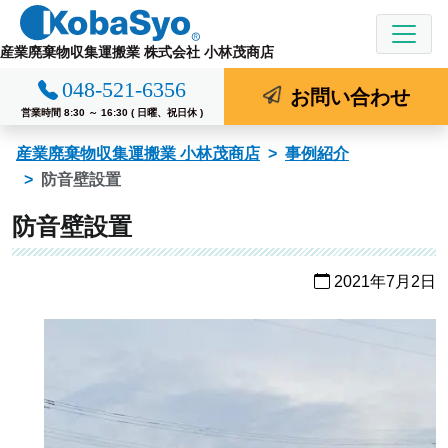
コ
ン
産業廃棄物収集運搬業 株式会社 小林茂商店
テ
048-521-6356
ン
お問い合わせ
ツ
営業時間 8:30 ～ 16:30 ( 日曜、祝日休 )
へ
産業廃棄物収集運搬業 小林茂商店
事例紹介
ス
防音壁設置
キ
ッ
防音壁設置
プ
2021年7月2日