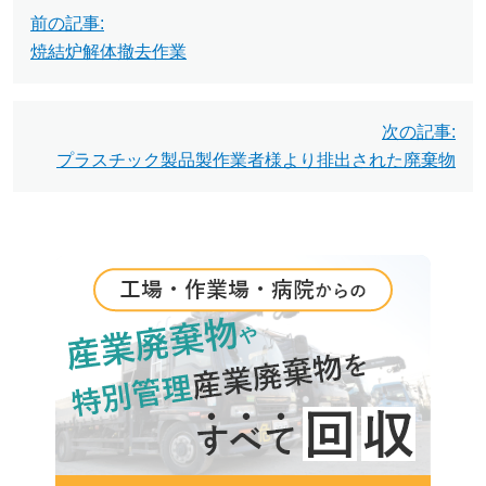
投
前の記事:
稿
焼結炉解体撤去作業
ナ
ビ
次の記事:
プラスチック製品製作業者様より排出された廃棄物
ゲ
ー
シ
ョ
ン