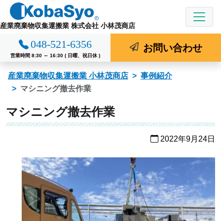
コ
ン
産業廃棄物収集運搬業 株式会社 小林茂商店
テ
048-521-6356
ン
お問い合わせ
ツ
営業時間 8:30 ～ 16:30 ( 日曜、祝日休 )
へ
産業廃棄物収集運搬業 小林茂商店
事例紹介
ス
マシニング撤去作業
キ
ッ
マシニング撤去作業
プ
2022年9月24日