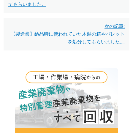
てもらいました。
ナ
ビ
次の記事:
ゲ
【製造業】納品時に使われていた木製の箱やパレット
ー
を処分してもらいました。
シ
ョ
ン