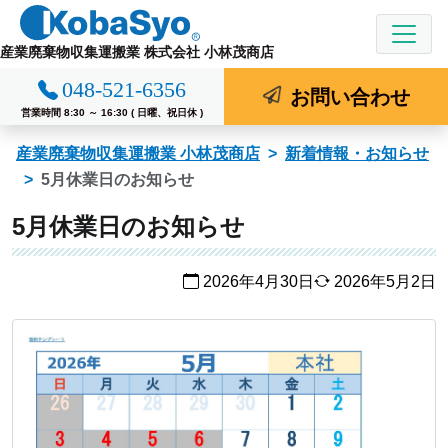
コ
ン
産業廃棄物収集運搬業 株式会社 小林茂商店
テ
048-521-6356
ン
お問い合わせ
ツ
営業時間 8:30 ～ 16:30 ( 日曜、祝日休 )
へ
産業廃棄物収集運搬業 小林茂商店
新着情報・お知らせ
ス
5月休業日のお知らせ
キ
ッ
5月休業日のお知らせ
プ
2026年4月30日
2026年5月2日