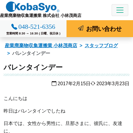
コ
ン
産業廃棄物収集運搬業 株式会社 小林茂商店
テ
048-521-6356
ン
お問い合わせ
ツ
営業時間 8:30 ～ 16:30 ( 日曜、祝日休 )
へ
産業廃棄物収集運搬業 小林茂商店
スタッフブログ
ス
バレンタインデー
キ
ッ
バレンタインデー
プ
2017年2月15日
2023年3月23日
こんにちは
昨日はバレンタインでしたね
日本では、女性から男性に、旦那さまに、彼氏に、友達
に、