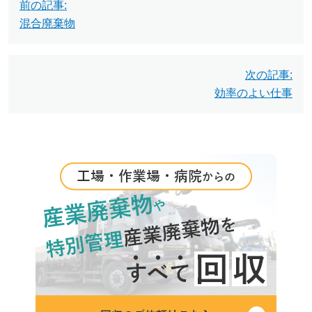
前の記事:
稿
混合廃棄物
ナ
ビ
次の記事:
効率のよい仕事
ゲ
ー
シ
ョ
ン