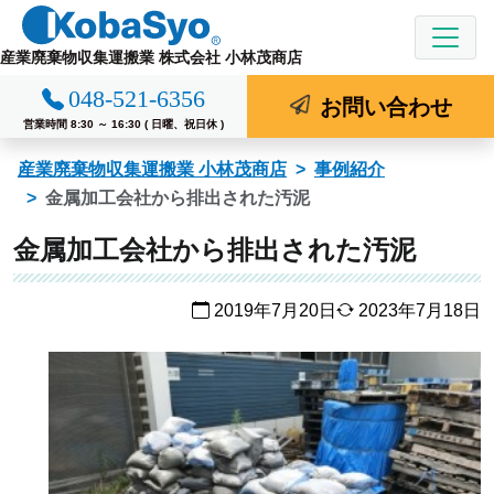
コ
ン
産業廃棄物収集運搬業 株式会社 小林茂商店
テ
048-521-6356
ン
お問い合わせ
ツ
営業時間 8:30 ～ 16:30 ( 日曜、祝日休 )
へ
産業廃棄物収集運搬業 小林茂商店
事例紹介
ス
金属加工会社から排出された汚泥
キ
ッ
金属加工会社から排出された汚泥
プ
2019年7月20日
2023年7月18日