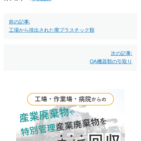
投
前の記事:
稿
工場から排出された廃プラスチック類
ナ
ビ
次の記事:
OA機器類の引取り
ゲ
ー
シ
ョ
ン