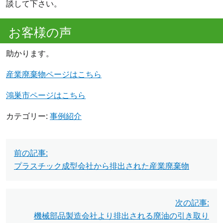
談して下さい。
お客様の声
助かります。
産業廃棄物ページはこちら
鴻巣市ページはこちら
カテゴリー:
事例紹介
投
前の記事:
稿
プラスチック成型会社から排出された産業廃棄物
ナ
ビ
次の記事:
機械部品製造会社より排出される廃油の引き取り
ゲ