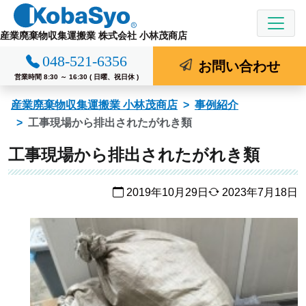
コ
ン
産業廃棄物収集運搬業 株式会社 小林茂商店
テ
048-521-6356
ン
お問い合わせ
ツ
営業時間 8:30 ～ 16:30 ( 日曜、祝日休 )
へ
産業廃棄物収集運搬業 小林茂商店
事例紹介
ス
工事現場から排出されたがれき類
キ
ッ
工事現場から排出されたがれき類
プ
2019年10月29日
2023年7月18日