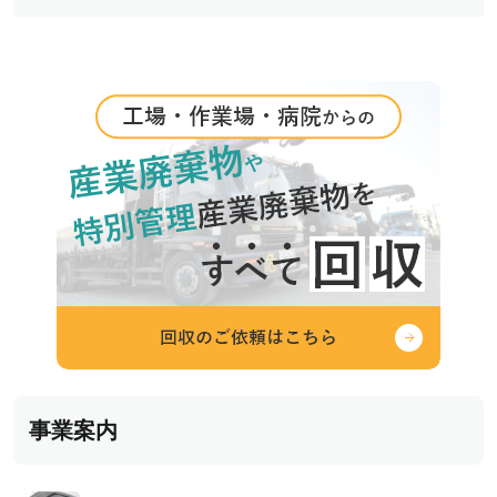
ー
シ
ョ
ン
事業案内