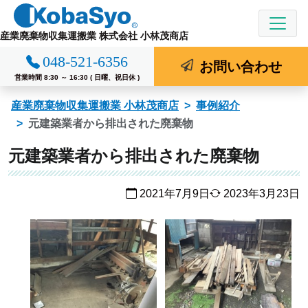
コ
ン
産業廃棄物収集運搬業 株式会社 小林茂商店
テ
048-521-6356
ン
お問い合わせ
ツ
営業時間 8:30 ～ 16:30 ( 日曜、祝日休 )
へ
産業廃棄物収集運搬業 小林茂商店
事例紹介
ス
元建築業者から排出された廃棄物
キ
ッ
元建築業者から排出された廃棄物
プ
2021年7月9日
2023年3月23日