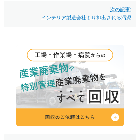
ビ
次の記事:
インテリア製造会社より排出される汚泥
ゲ
ー
シ
ョ
ン