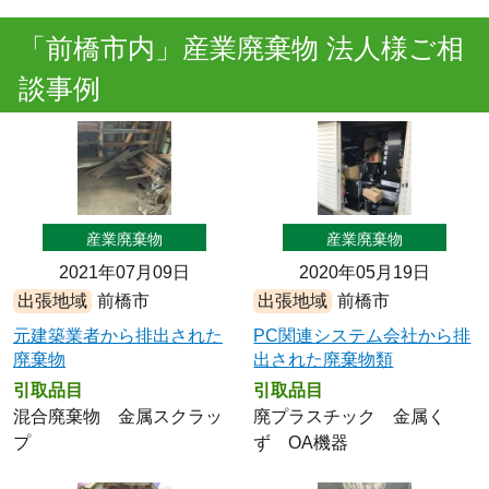
「前橋市内」産業廃棄物 法人様ご相
談事例
産業廃棄物
産業廃棄物
2021年07月09日
2020年05月19日
出張地域
前橋市
出張地域
前橋市
元建築業者から排出された
PC関連システム会社から排
廃棄物
出された廃棄物類
引取品目
引取品目
混合廃棄物 金属スクラッ
廃プラスチック 金属く
プ
ず OA機器