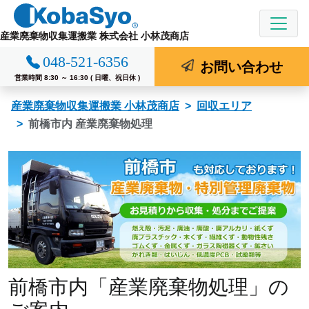
コ
ン
産業廃棄物収集運搬業 株式会社 小林茂商店
テ
048-521-6356
ン
お問い合わせ
ツ
営業時間 8:30 ～ 16:30 ( 日曜、祝日休 )
へ
産業廃棄物収集運搬業 小林茂商店
回収エリア
ス
前橋市内 産業廃棄物処理
キ
ッ
プ
前橋市内「産業廃棄物処理」の