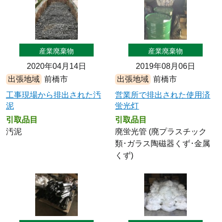
産業廃棄物
産業廃棄物
2020年04月14日
2019年08月06日
出張地域
前橋市
出張地域
前橋市
工事現場から排出された汚
営業所で排出された使用済
泥
蛍光灯
引取品目
引取品目
汚泥
廃蛍光管 (廃プラスチック
類･ガラス陶磁器くず･金属
くず)