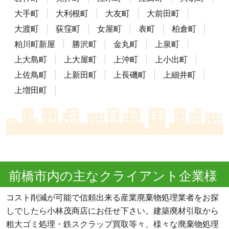
大手町
大利根町
大友町
大前田町
大渡町
荻窪町
女屋町
表町
柏倉町
粕川町新屋
勝沢町
金丸町
上泉町
上大島町
上大屋町
上沖町
上小出町
上佐鳥町
上新田町
上長磯町
上細井町
上増田町
前橋市内の主なクライアント企業様
コスト削減が可能で信頼出来る産業廃棄物処理業者をお探
しでしたら小林茂商店にお任せ下さい。建築廃材引取から
粗大ゴミ処理・鉄スクラップ買取等々、様々な廃棄物処理