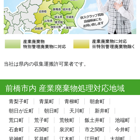
当社は県内の収集運搬許可業者です。
前橋市内 産業廃棄物処理対応地域
青梨子町
青葉町
青柳町
朝倉町
朝日が丘町
朝日町
天川町
新井町
荒口町
荒子町
荒牧町
飯土井町
池端町
石倉町
石関町
泉沢町
市之関町
今井町
岩神町
笂井町
江木町
江田町
大胡町