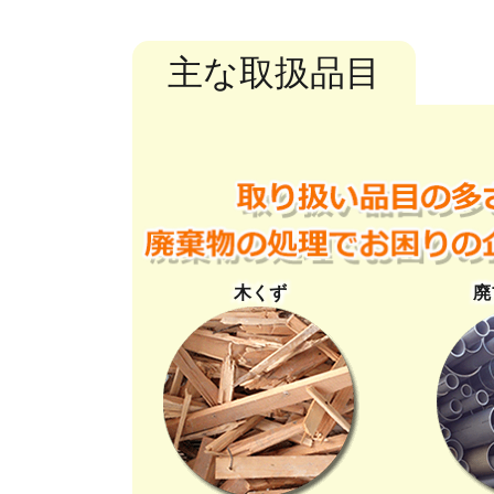
主な取扱品目
木くず
廃