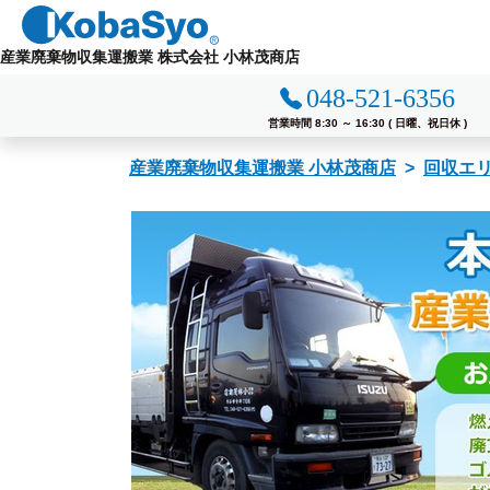
コ
ン
産業廃棄物収集運搬業 株式会社 小林茂商店
テ
048-521-6356
ン
ツ
営業時間 8:30 ～ 16:30 ( 日曜、祝日休 )
へ
産業廃棄物収集運搬業 小林茂商店
回収エ
ス
キ
ッ
プ