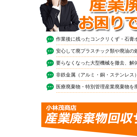
作業後に残ったコンクリくず・石膏
安心して廃プラスチック類や廃油の
要らなくなった大型機械を撤去、解
非鉄金属（アルミ・銅・ステンレス
医療廃棄物・特別管理産業廃棄物を