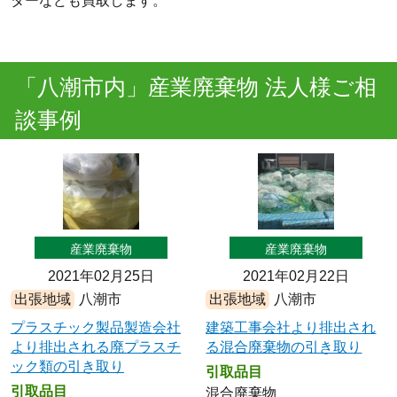
ターなども買取します。
「八潮市内」産業廃棄物 法人様ご相
談事例
産業廃棄物
産業廃棄物
2021年02月25日
2021年02月22日
出張地域
八潮市
出張地域
八潮市
プラスチック製品製造会社
建築工事会社より排出され
より排出される廃プラスチ
る混合廃棄物の引き取り
ック類の引き取り
引取品目
引取品目
混合廃棄物