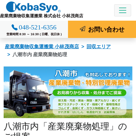
コ
ン
産業廃棄物収集運搬業 株式会社 小林茂商店
テ
048-521-6356
ン
お問い合わせ
ツ
営業時間 8:30 ～ 16:30 ( 日曜、祝日休 )
へ
産業廃棄物収集運搬業 小林茂商店
回収エリア
ス
八潮市内 産業廃棄物処理
キ
ッ
プ
八潮市内「産業廃棄物処理」の