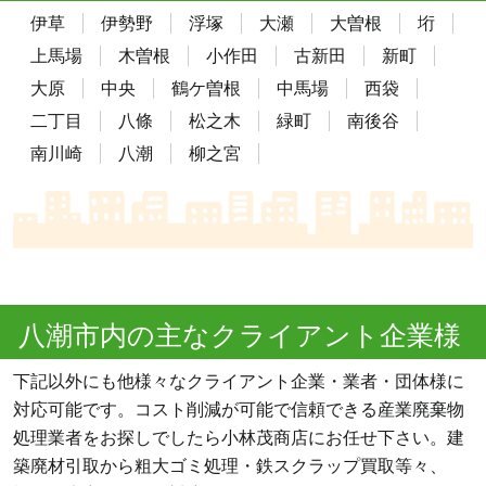
伊草
伊勢野
浮塚
大瀬
大曽根
垳
上馬場
木曽根
小作田
古新田
新町
大原
中央
鶴ケ曽根
中馬場
西袋
二丁目
八條
松之木
緑町
南後谷
南川崎
八潮
柳之宮
八潮市内の主なクライアント企業様
下記以外にも他様々なクライアント企業・業者・団体様に
対応可能です。コスト削減が可能で信頼できる産業廃棄物
処理業者をお探しでしたら小林茂商店にお任せ下さい。建
築廃材引取から粗大ゴミ処理・鉄スクラップ買取等々、